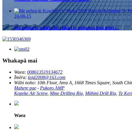
24-08-15
Me pehea te whiriwhiri tika i te pehanga hau teitei ...
Whakapā mai
Waea:
008613519134672
Īmēra:
ksjd2008@163.com
Wāhi noho:
10th Floor, Area A, 1668 Times Square, South China
Mahere pae
-
Pukoro AMP
Kopeke Air Screw
,
Mine Drilling Rig
,
Miihini Drill Rig
,
Te Ker
Waea