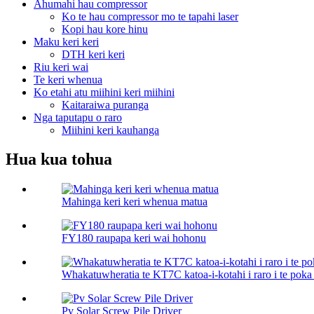
Ahumahi hau compressor
Ko te hau compressor mo te tapahi laser
Kopi hau kore hinu
Maku keri keri
DTH keri keri
Riu keri wai
Te keri whenua
Ko etahi atu miihini keri miihini
Kaitaraiwa puranga
Nga taputapu o raro
Miihini keri kauhanga
Hua kua tohua
Mahinga keri keri whenua matua
FY180 raupapa keri wai hohonu
Whakatuwheratia te KT7C katoa-i-kotahi i raro i te poka 
Pv Solar Screw Pile Driver