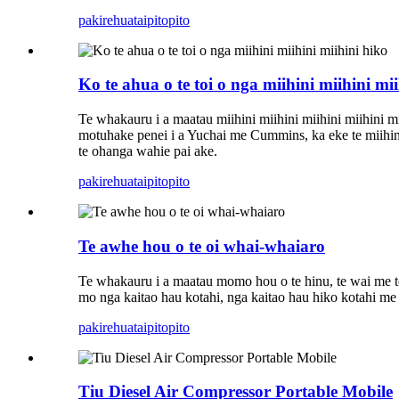
pakirehua
taipitopito
Ko te ahua o te toi o nga miihini miihini mi
Te whakauru i a maatau miihini miihini miihini miihini 
motuhake penei i a Yuchai me Cummins, ka eke te miihini 
te ohanga wahie pai ake.
pakirehua
taipitopito
Te awhe hou o te oi whai-whaiaro
Te whakauru i a maatau momo hou o te hinu, te wai me te
mo nga kaitao hau kotahi, nga kaitao hau hiko kotahi me 
pakirehua
taipitopito
Tiu Diesel Air Compressor Portable Mobile