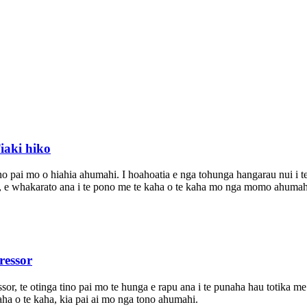
iaki hiko
no pai mo o hiahia ahumahi. I hoahoatia e nga tohunga hangarau nui i 
o, e whakarato ana i te pono me te kaha o te kaha mo nga momo ahumah
ressor
, te otinga tino pai mo te hunga e rapu ana i te punaha hau totika me
kaha o te kaha, kia pai ai mo nga tono ahumahi.