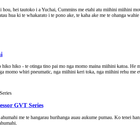
hou, hei tautoko i a Yuchai, Cummins me etahi atu miihini miihini mot
tau hua ki te whakarato i te pono ake, te kaha ake me te ohanga wahie p
i
 hiko hiko - te otinga tino pai mo nga momo maina miihini katoa. He m
momo whiri pneumatic, nga miihini keri toka, nga miihini rehu me etah
essor GVT Series
u ahumahi me te hangarau hurihanga auau aukume pumau. Ko tenei hang
 ahumahi.