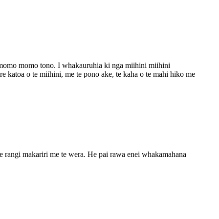
a momo momo tono. I whakauruhia ki nga miihini miihini
e katoa o te miihini, me te pono ake, te kaha o te mahi hiko me
 te rangi makariri me te wera. He pai rawa enei whakamahana