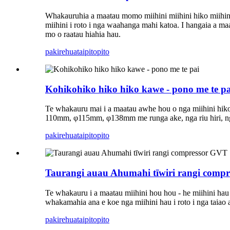
Whakauruhia a maatau momo miihini miihini hiko miihini 
miihini i roto i nga waahanga mahi katoa. I hangaia a maa
mo o raatau hiahia hau.
pakirehua
taipitopito
Kohikohiko hiko hiko kawe - pono me te pa
Te whakauru mai i a maatau awhe hou o nga miihini hiko
110mm, φ115mm, φ138mm me runga ake, nga riu hiri, nga 
pakirehua
taipitopito
Taurangi auau Ahumahi tīwiri rangi compr
Te whakauru i a maatau miihini hou hou - he miihini ha
whakamahia ana e koe nga miihini hau i roto i nga taiao
pakirehua
taipitopito