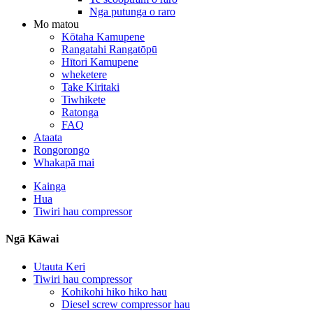
Nga putunga o raro
Mo matou
Kōtaha Kamupene
Rangatahi Rangatōpū
Hītori Kamupene
wheketere
Take Kiritaki
Tiwhikete
Ratonga
FAQ
Ataata
Rongorongo
Whakapā mai
Kainga
Hua
Tiwiri hau compressor
Ngā Kāwai
Utauta Keri
Tiwiri hau compressor
Kohikohi hiko hiko hau
Diesel screw compressor hau