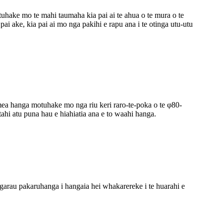
uhake mo te mahi taumaha kia pai ai te ahua o te mura o te
ai ake, kia pai ai mo nga pakihi e rapu ana i te otinga utu-utu
ea hanga motuhake mo nga riu keri raro-te-poka o te φ80-
i atu puna hau e hiahiatia ana e to waahi hanga.
arau pakaruhanga i hangaia hei whakarereke i te huarahi e