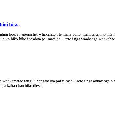
ihini hiko
miihini hou, i hangaia hei whakarato i te mana pono, mahi teitei mo ng
hiko hiko hiko i te ahua pai rawa atu i roto i nga waahanga whakahaer
 whakamatao rangi, i hangaia kia pai te mahi i roto i nga ahuatanga o
nga kaitao hau hiko diesel.