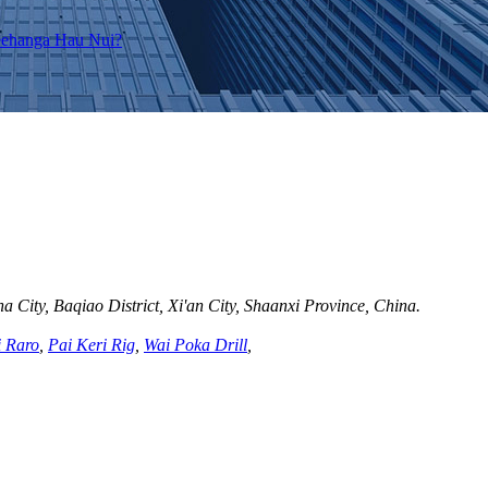
 City, Baqiao District, Xi'an City, Shaanxi Province, China.
i Raro
,
Pai Keri Rig
,
Wai Poka Drill
,