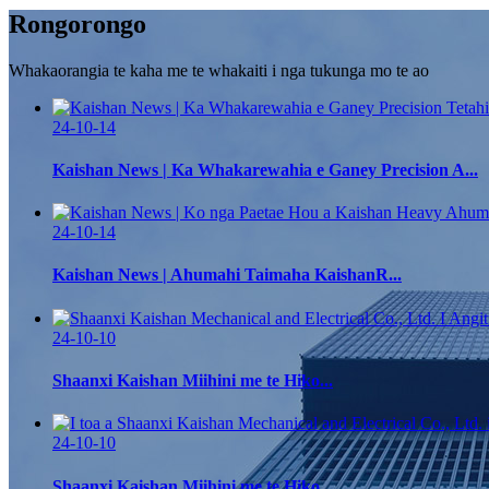
Rongorongo
Whakaorangia te kaha me te whakaiti i nga tukunga mo te ao
24-10-14
Kaishan News | Ka Whakarewahia e Ganey Precision A...
24-10-14
Kaishan News | Ahumahi Taimaha KaishanR...
24-10-10
Shaanxi Kaishan Miihini me te Hiko...
24-10-10
Shaanxi Kaishan Miihini me te Hiko...