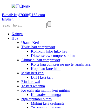
E-mail: ksjd2008@163.com
English
Kainga
Hua
Utauta Keri
Tiwiri hau compressor
Kohikohi hiko hiko hau
Diesel screw compressor hau
Ahumahi hau compressor
Ko te hau compressor mo te tapahi laser
Kopi hau kore hinu
Maku keri keri
DTH keri keri
Riu keri wai
Te keri whenua
Ko etahi atu miihini keri miihini
Kaitaraiwa puranga
Nga taputapu o raro
Miihini keri kauhanga
Te scooptram o raro